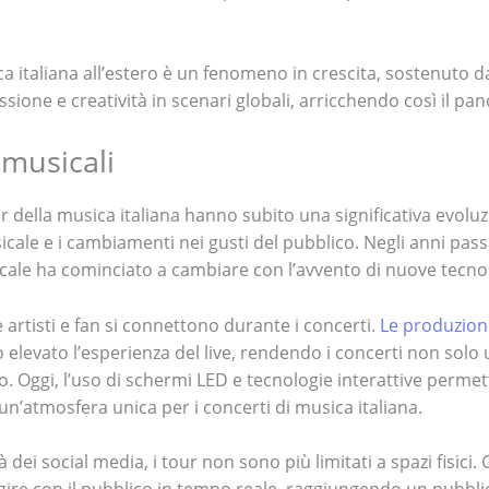
a italiana all’estero è un fenomeno in crescita, sostenuto dai 
sione e creatività in scenari globali, arricchendo così il p
 musicali
ur della musica italiana hanno subito una significativa evoluzi
icale e i cambiamenti nei gusti del pubblico. Negli anni passa
sicale ha cominciato a cambiare con l’avvento di nuove tecno
artisti e fan si connettono durante i concerti.
Le produzion
o elevato l’esperienza del live, rendendo i concerti non sol
. Oggi, l’uso di schermi LED e tecnologie interattive permet
n’atmosfera unica per i concerti di musica italiana.
à dei social media, i tour non sono più limitati a spazi fisici. 