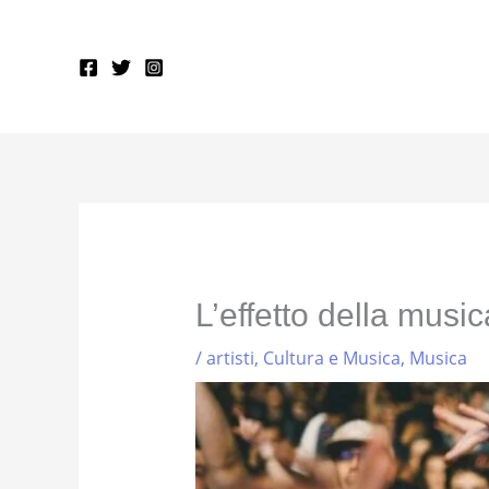
Vai
al
contenuto
L’effetto della musica
/
artisti
,
Cultura e Musica
,
Musica