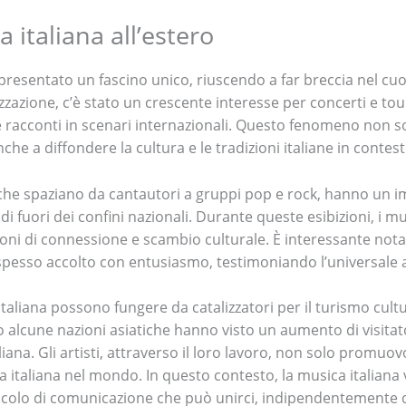
 italiana all’estero
esentato un fascino unico, riuscendo a far breccia nel cuore
azione, c’è stato un crescente interesse per concerti e tour 
e racconti in scenari internazionali. Questo fenomeno non solo
che a diffondere la cultura e le tradizioni italiane in contesti
ani, che spaziano da cantautori a gruppi pop e rock, hanno un i
i fuori dei confini nazionali. Durante queste esibizioni, i mu
ni di connessione e scambio culturale. È interessante notare
spesso accolto con entusiasmo, testimoniando l’universale at
 italiana possono fungere da catalizzatori per il turismo cultu
 alcune nazioni asiatiche hanno visto un aumento di visitato
iana. Gli artisti, attraverso il loro lavoro, non solo promuo
a italiana nel mondo. In questo contesto, la musica italiana
olo di comunicazione che può unirci, indipendentemente dal