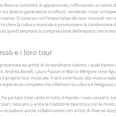
re diverse comunità di appassionati, rafforzando un senso d
mi tra diverse generazioni e culture, rendendo i tour un’espe
 creativo. Si osserva così l’importanza dei tour musicali non
ricchire la cultura musicale e promuovere la condivisione di
può quindi ampliare la comprensione dell’impatto che la musi
cesso e i loro tour
esentata da artisti di straordinario talento, i quali hanno r
sti, Andrea Bocelli, Laura Pausini e Marco Mengoni sono fi
l proprio tour musicale. Il loro contributo alla musica italia
sperienze complete che riflettono la cultura e l’eleganza de
 ha portato il bel canto in tutto il mondo. I suoi concerti, c
colari, riescono a unire la tradizione operistica con la musi
includono anche collaborazioni con artisti di diverse disci