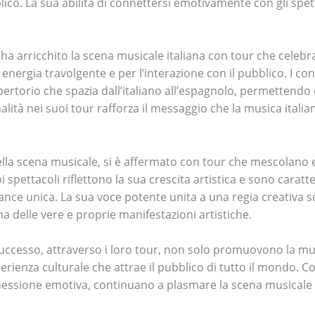
blico. La sua abilità di connettersi emotivamente con gli spet
, ha arricchito la scena musicale italiana con tour che celebr
 energia travolgente e per l’interazione con il pubblico. I co
pertorio che spazia dall’italiano all’espagnolo, permettendo 
lità nei suoi tour rafforza il messaggio che la musica ital
ella scena musicale, si è affermato con tour che mescolano 
pettacoli riflettono la sua crescita artistica e sono caratter
ce unica. La sua voce potente unita a una regia creativa s
 delle vere e proprie manifestazioni artistiche.
 di successo, attraverso i loro tour, non solo promuovono la m
erienza culturale che attrae il pubblico di tutto il mondo. 
nnessione emotiva, continuano a plasmare la scena musicale 