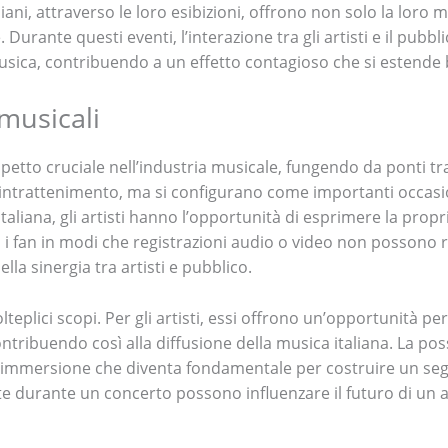
aliani, attraverso le loro esibizioni, offrono non solo la loro
. Durante questi eventi, l’interazione tra gli artisti e il pubb
sica, contribuendo a un effetto contagioso che si estende be
 musicali
tto cruciale nell’industria musicale, fungendo da ponti tra gl
i intrattenimento, ma si configurano come importanti occas
taliana, gli artisti hanno l’opportunità di esprimere la propri
i fan in modi che registrazioni audio o video non possono r
lla sinergia tra artisti e pubblico.
olteplici scopi. Per gli artisti, essi offrono un’opportunità 
tribuendo così alla diffusione della musica italiana. La poss
 immersione che diventa fondamentale per costruire un segui
ute durante un concerto possono influenzare il futuro di un ar