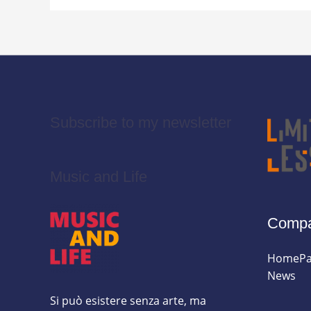
il
ritorno
di
Blasco
e
dei
concerti
Subscribe to my newsletter
negli
stadi
Music and Life
Comp
HomePa
News
Si può esistere senza arte, ma