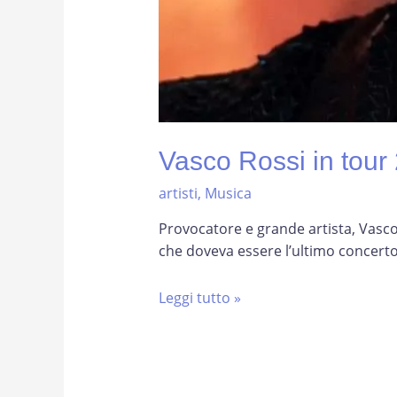
Vasco Rossi in tour 2
artisti
,
Musica
Provocatore e grande artista, Vasco
che doveva essere l’ultimo concerto
Vasco
Leggi tutto »
Rossi
in
tour
2022: