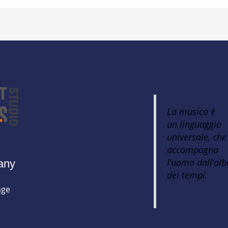
La musica è
un linguaggio
universale, che
accompagna
l’uomo dall’alb
any
dei tempi.
ge