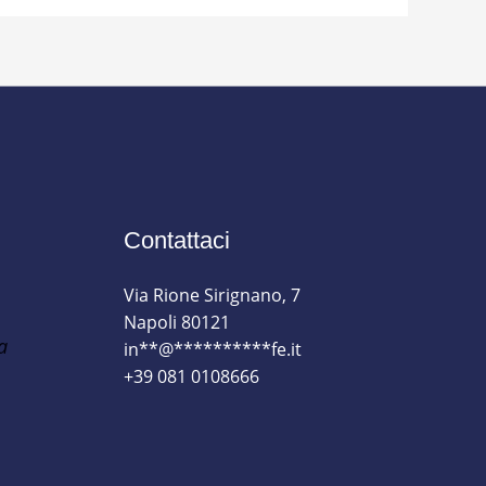
Contattaci
Via Rione Sirignano, 7
Napoli 80121
a
in
**
@
**********
fe.it
+39 081 0108666