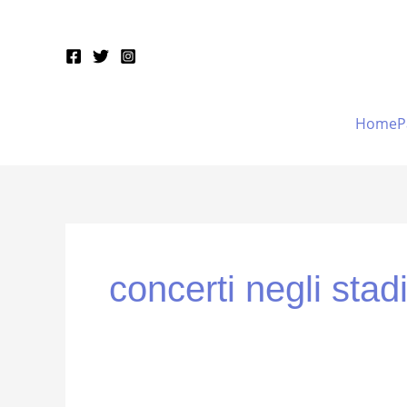
Vai
al
contenuto
HomeP
concerti negli stad