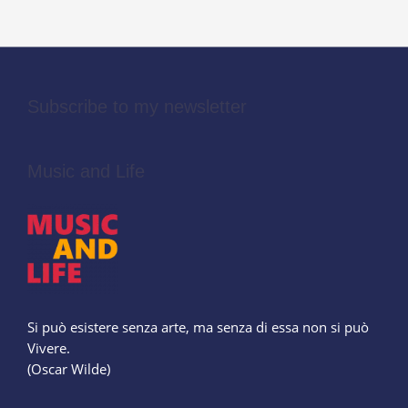
tempo
di
Pino
Daniele
Subscribe to my newsletter
Music and Life
Si può esistere senza arte, ma senza di essa non si può
Vivere.
(Oscar Wilde)